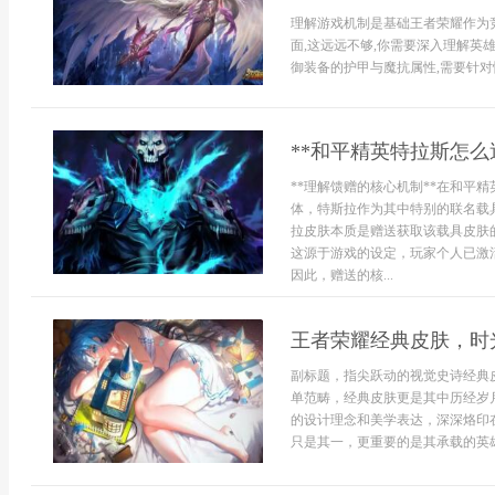
理解游戏机制是基础王者荣耀作为
面,这远远不够,你需要深入理解英
御装备的护甲与魔抗属性,需要针对性
**和平精英特拉斯怎么
**理解馈赠的核心机制**在和平
体，特斯拉作为其中特别的联名载
拉皮肤本质是赠送获取该载具皮肤的
这源于游戏的设定，玩家个人已激
因此，赠送的核...
王者荣耀经典皮肤，时
副标题，指尖跃动的视觉史诗经典
单范畴，经典皮肤更是其中历经岁
的设计理念和美学表达，深深烙印
只是其一，更重要的是其承载的英雄